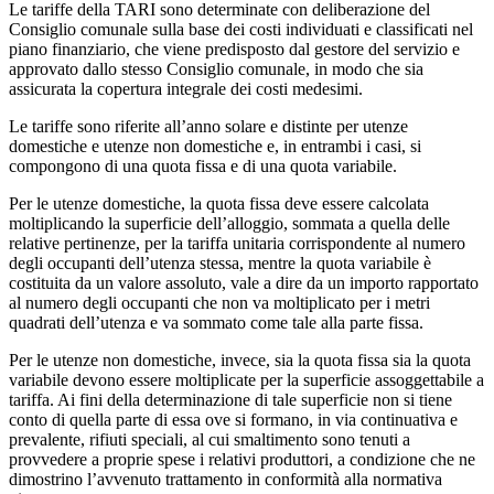
Le tariffe della TARI sono determinate con deliberazione del
Consiglio comunale sulla base dei costi individuati e classificati nel
piano finanziario, che viene predisposto dal gestore del servizio e
approvato dallo stesso Consiglio comunale, in modo che sia
assicurata la copertura integrale dei costi medesimi.
Le tariffe sono riferite all’anno solare e distinte per utenze
domestiche e utenze non domestiche e, in entrambi i casi, si
compongono di una quota fissa e di una quota variabile.
Per le utenze domestiche, la quota fissa deve essere calcolata
moltiplicando la superficie dell’alloggio, sommata a quella delle
relative pertinenze, per la tariffa unitaria corrispondente al numero
degli occupanti dell’utenza stessa, mentre la quota variabile è
costituita da un valore assoluto, vale a dire da un importo rapportato
al numero degli occupanti che non va moltiplicato per i metri
quadrati dell’utenza e va sommato come tale alla parte fissa.
Per le utenze non domestiche, invece, sia la quota fissa sia la quota
variabile devono essere moltiplicate per la superficie assoggettabile a
tariffa. Ai fini della determinazione di tale superficie non si tiene
conto di quella parte di essa ove si formano, in via continuativa e
prevalente, rifiuti speciali, al cui smaltimento sono tenuti a
provvedere a proprie spese i relativi produttori, a condizione che ne
dimostrino l’avvenuto trattamento in conformità alla normativa