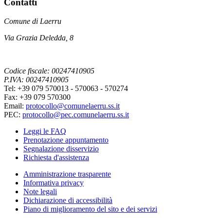
Contatti
Comune di Laerru
Via Grazia Deledda, 8
Codice fiscale: 00247410905
P.IVA: 00247410905
Tel: +39 079 570013 - 570063 - 570274
Fax: +39 079 570300
Email:
protocollo@comunelaerru.ss.it
PEC:
protocollo@pec.comunelaerru.ss.it
Leggi le FAQ
Prenotazione appuntamento
Segnalazione disservizio
Richiesta d'assistenza
Amministrazione trasparente
Informativa privacy
Note legali
Dichiarazione di accessibilità
Piano di miglioramento del sito e dei servizi